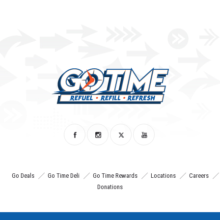
Go Deals
Go Time Deli
Go Time Rewards
Locations
Careers
Donations