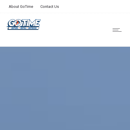
About GoTime
Contact Us