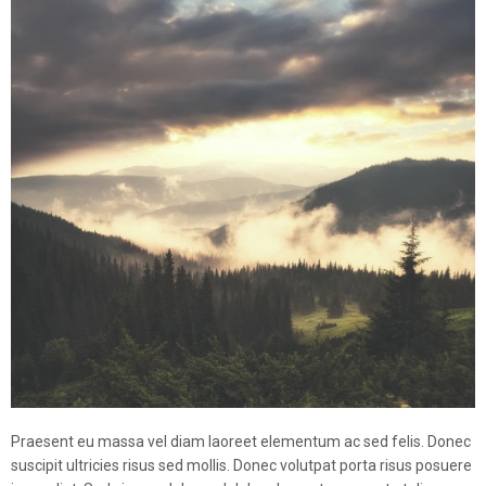
Praesent eu massa vel diam laoreet elementum ac sed felis. Donec
suscipit ultricies risus sed mollis. Donec volutpat porta risus posuere