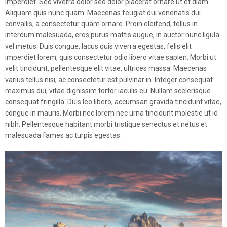
imperdiet. Sed viverra dolor sed dolor placerat ornare ut et diam.
Aliquam quis nunc quam. Maecenas feugiat dui venenatis dui
convallis, a consectetur quam ornare. Proin eleifend, tellus in
interdum malesuada, eros purus mattis augue, in auctor nunc ligula
vel metus. Duis congue, lacus quis viverra egestas, felis elit
imperdiet lorem, quis consectetur odio libero vitae sapien. Morbi ut
velit tincidunt, pellentesque elit vitae, ultrices massa. Maecenas
varius tellus nisi, ac consectetur est pulvinar in. Integer consequat
maximus dui, vitae dignissim tortor iaculis eu. Nullam scelerisque
consequat fringilla. Duis leo libero, accumsan gravida tincidunt vitae,
congue in mauris. Morbi nec lorem nec urna tincidunt molestie ut id
nibh. Pellentesque habitant morbi tristique senectus et netus et
malesuada fames ac turpis egestas.