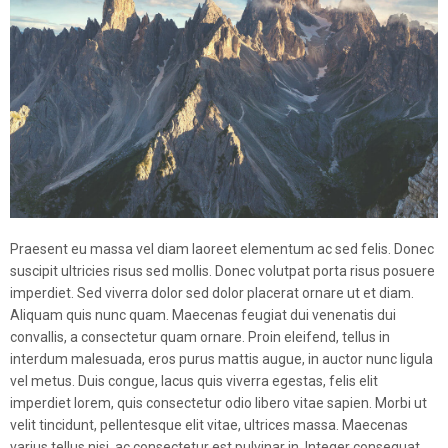
Praesent eu massa vel diam laoreet elementum ac sed felis. Donec
suscipit ultricies risus sed mollis. Donec volutpat porta risus posuere
imperdiet. Sed viverra dolor sed dolor placerat ornare ut et diam.
Aliquam quis nunc quam. Maecenas feugiat dui venenatis dui
convallis, a consectetur quam ornare. Proin eleifend, tellus in
interdum malesuada, eros purus mattis augue, in auctor nunc ligula
vel metus. Duis congue, lacus quis viverra egestas, felis elit
imperdiet lorem, quis consectetur odio libero vitae sapien. Morbi ut
velit tincidunt, pellentesque elit vitae, ultrices massa. Maecenas
varius tellus nisi, ac consectetur est pulvinar in. Integer consequat