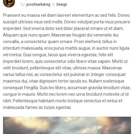
by
proofmarketing
in
Design
Praesent eu massa vel diam laoreet elementum ac sed felis. Donec
suscipit ultricies risus sed mollis. Donec volutpat porta risus posuere
imperdiet. Sed viverra dolor sed dolor placerat ornare ut et diam.
Aliquam quis nunc quam. Maecenas feugiat dui venenatis dui
convallis, a consectetur quam ornare. Proin eleifend, tellus in
interdum malesuada, eros purus mattis augue, in auctor nunc ligula
vel metus. Duis congue, lacus quis viverra egestas, felis elit
imperdiet lorem, quis consectetur odio libero vitae sapien. Morbi ut
velit tincidunt, pellentesque elit vitae, ultrices massa. Maecenas
varius tellus nisi, ac consectetur est pulvinar in. Integer consequat
maximus dui, vitae dignissim tortor iaculis eu. Nullam scelerisque
consequat fringilla. Duis leo libero, accumsan gravida tincidunt vitae,
congue in mauris. Morbi nec lorem nec urna tincidunt molestie ut id
nibh. Pellentesque habitant morbi tristique senectus et netus et
malesuada fames ac turpis egestas.