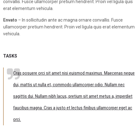
convallis. Fusce ullamcorper pretium hendrerit. Proin vel ligula quis
erat elementum vehicula.
Envato
– In sollicitudin ante ac magna ornare convallis. Fusce
ullamcorper pretium hendrerit. Proin vel ligula quis erat elementum
vehicula.
TASKS
Cras posuere orci sit amet nisi euismod maximus. Maecenas neque
dui, mattis ut nulla et, commodo ullamcorper odio. Nullam nec
sagittis dui. Nullam nibh lacus, pretium sit amet metus a, imperdiet
faucibus magna. Cras a justo et lectus finibus ullamcorper eget ac
orci.